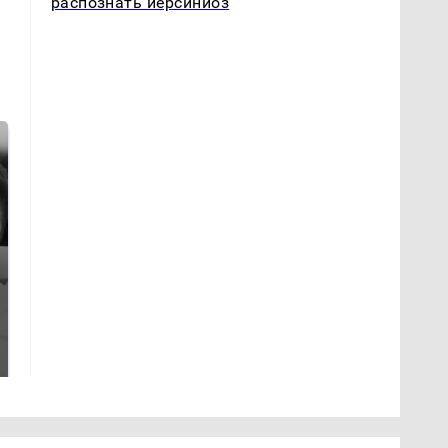
распознать иерсиниоз
Таких событий не
Все новости по
было с 1945: чего
падению вертолета на
ждать всем нам?
Кавказе: читать здесь