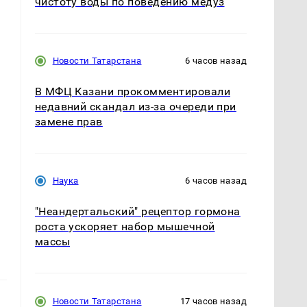
чистоту воды по поведению медуз
Новости Татарстана
6 часов назад
В МФЦ Казани прокомментировали
недавний скандал из-за очереди при
замене прав
Наука
6 часов назад
"Неандертальский" рецептор гормона
роста ускоряет набор мышечной
массы
Новости Татарстана
17 часов назад