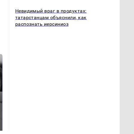
Невидимый враг в продуктах:
татарстанцам объяснили, как
распознать иерсиниоз
Таких событий не
Все новости по
было с 1945: чего
падению вертолета на
ждать всем нам?
Кавказе: читать здесь