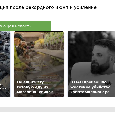
кция после рекордного июня и усиление
ующая новость ↓
Не ешьте эту
В ОАЭ произошло
о
готовую еду из
жестокое убийство
а на
магазина: список
криптомиллионера