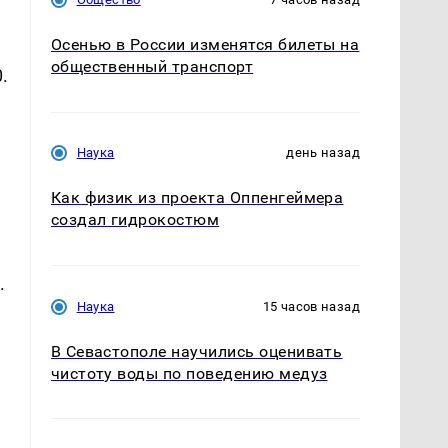
Осенью в России изменятся билеты на
общественный транспорт
.
Наука
день назад
Как физик из проекта Оппенгеймера
создал гидрокостюм
.
Наука
15 часов назад
В Севастополе научились оценивать
чистоту воды по поведению медуз
ю