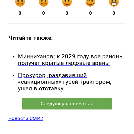
0
0
0
0
0
Читайте также:
Минниханов: к 2029 году все районы
получат крытые ледовые арены
Прокурор, раздавивший
«санкционных» гусей трактором,
ушел в отставку
Следующая новость ↓
Новости СМИ2