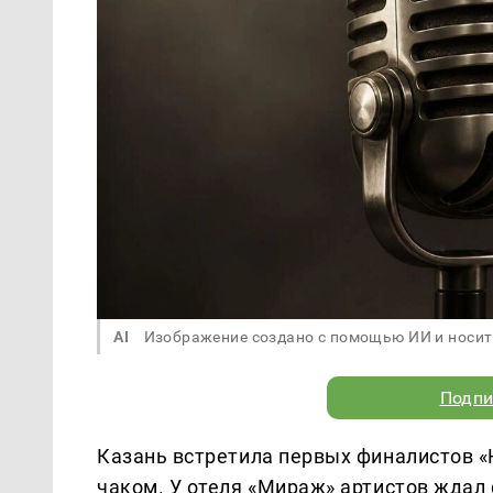
AI
Изображение создано с помощью ИИ и носит
Подпи
Казань встретила первых финалистов «
чаком. У отеля «Мираж» артистов ждал