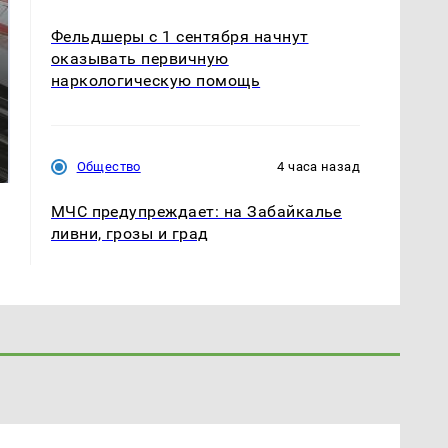
Фельдшеры с 1 сентября начнут
оказывать первичную
наркологическую помощь
Не ешьте эту
В ОАЭ произошло
готовую еду из
жестокое убийство
магазина: список
криптомиллионера
Общество
4 часа назад
МЧС предупреждает: на Забайкалье
ливни, грозы и град