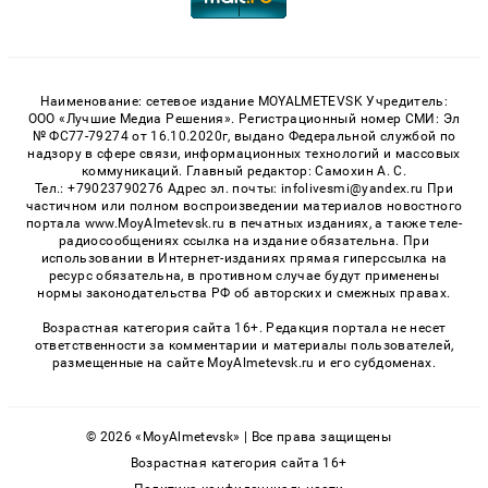
Наименование: сетевое издание MOYALMETEVSK Учредитель:
ООО «Лучшие Медиа Решения». Регистрационный номер СМИ: Эл
№ ФС77-79274 от 16.10.2020г, выдано Федеральной службой по
надзору в сфере связи, информационных технологий и массовых
коммуникаций. Главный редактор: Самохин А. С.
Тел.: +79023790276 Адрес эл. почты: infolivesmi@yandex.ru При
частичном или полном воспроизведении материалов новостного
портала www.MoyAlmetevsk.ru в печатных изданиях, а также теле-
радиосообщениях ссылка на издание обязательна. При
использовании в Интернет-изданиях прямая гиперссылка на
ресурс обязательна, в противном случае будут применены
нормы законодательства РФ об авторских и смежных правах.
Возрастная категория сайта 16+. Редакция портала не несет
ответственности за комментарии и материалы пользователей,
размещенные на сайте MoyAlmetevsk.ru и его субдоменах.
© 2026 «MoyAlmetevsk» | Все права защищены
Возрастная категория сайта 16+