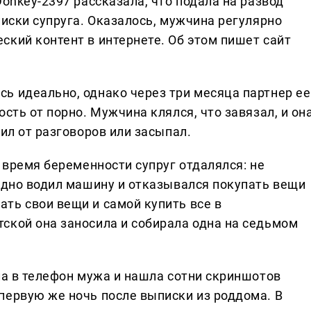
Donkey-2397 рассказала, что подала на развод
писки супруга. Оказалось, мужчина регулярно
ский контент в интернете. Об этом пишет сайт
ь идеально, однако через три месяца партнер ее
сть от порно. Мужчина клялся, что завязал, и он
дил от разговоров или засыпал.
о время беременности супруг отдалялся: не
судно водил машину и отказывался покупать вещи
ть свои вещи и самой купить все в
ской она заносила и собирала одна на седьмом
ла в телефон мужа и нашла сотни скриншотов
первую же ночь после выписки из роддома. В