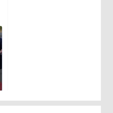
Такую зиму в России
На Урале из казны
никто не ждал: как
были украдены 18
так?!
миллионов рублей