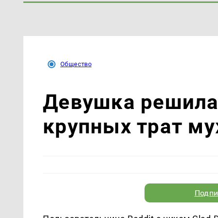
Общество
Девушка решила 
крупных трат му
Подпи