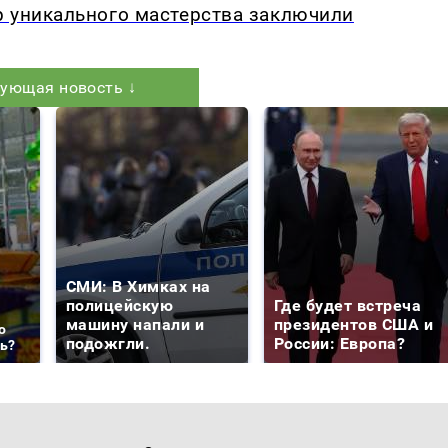
р уникального мастерства заключили
ующая новость ↓
СМИ: В Химках на
полицейскую
Где будет встреча
машину напали и
президентов США и
о
подожгли.
России: Европа?
ть?