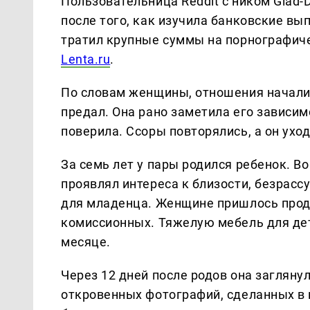
Пользовательница Reddit с ником Glad-
после того, как изучила банковские вы
тратил крупные суммы на порнографиче
Lenta.ru
.
По словам женщины, отношения началис
предал. Она рано заметила его зависимо
поверила. Ссоры повторялись, а он ухо
За семь лет у пары родился ребенок. В
проявлял интереса к близости, безрас
для младенца. Женщине пришлось прода
комиссионных. Тяжелую мебель для дет
месяце.
Через 12 дней после родов она загляну
откровенных фотографий, сделанных в 