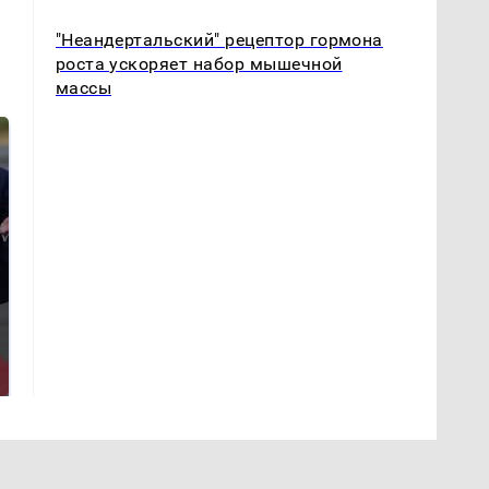
"Неандертальский" рецептор гормона
роста ускоряет набор мышечной
массы
Такую зиму в России
На Урале из казны
никто не ждал: как
были украдены 18
так?!
миллионов рублей