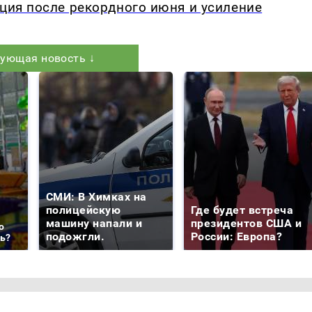
кция после рекордного июня и усиление
ующая новость ↓
СМИ: В Химках на
полицейскую
Где будет встреча
машину напали и
президентов США и
о
подожгли.
России: Европа?
ть?