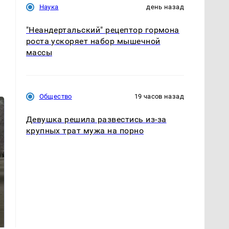
Наука
день назад
"Неандертальский" рецептор гормона
роста ускоряет набор мышечной
массы
Общество
19 часов назад
Девушка решила развестись из-за
крупных трат мужа на порно
На Урале из казны
Как выглядит место
были украдены 18
крушение вертолета на
миллионов рублей
Кавказе: смотреть