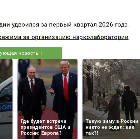
дии удвоился за первый квартал 2026 года
 режима за организацию нарколаборатории
ующая новость ↓
а
Где будет встреча
Такую зиму в России
президентов США и
никто не ждал: как
России: Европа?
так?!