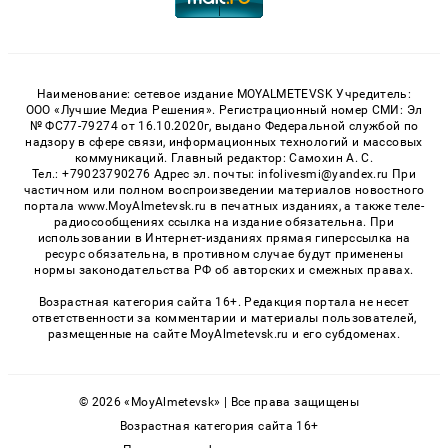
Наименование: сетевое издание MOYALMETEVSK Учредитель:
ООО «Лучшие Медиа Решения». Регистрационный номер СМИ: Эл
№ ФС77-79274 от 16.10.2020г, выдано Федеральной службой по
надзору в сфере связи, информационных технологий и массовых
коммуникаций. Главный редактор: Самохин А. С.
Тел.: +79023790276 Адрес эл. почты: infolivesmi@yandex.ru При
частичном или полном воспроизведении материалов новостного
портала www.MoyAlmetevsk.ru в печатных изданиях, а также теле-
радиосообщениях ссылка на издание обязательна. При
использовании в Интернет-изданиях прямая гиперссылка на
ресурс обязательна, в противном случае будут применены
нормы законодательства РФ об авторских и смежных правах.
Возрастная категория сайта 16+. Редакция портала не несет
ответственности за комментарии и материалы пользователей,
размещенные на сайте MoyAlmetevsk.ru и его субдоменах.
© 2026 «MoyAlmetevsk» | Все права защищены
Возрастная категория сайта 16+