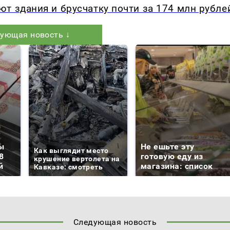
т здания и брусчатку почти за 174 млн рубле
ующая новость ↓
ы
Не ешьте эту
Как выглядит место
8
готовую еду из
крушение вертолета на
й
магазина: список
Кавказе: смотреть
Следующая новость