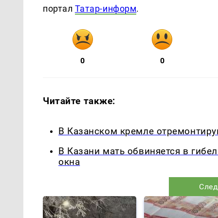
портал
Татар-информ
.
0
0
Читайте также:
В Казанском кремле отремонтирую
В Казани мать обвиняется в гибе
окна
След