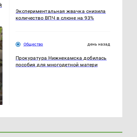
й
Экспериментальная жвачка снизила
количество ВПЧ в слюне на 93%
Общество
день назад
Прокуратура Нижнекамска добилась
пособия для многодетной матери
В ОАЭ произошло
Все новости по
жестокое убийство
падению вертолета на
криптомиллионера
Кавказе: читать здесь