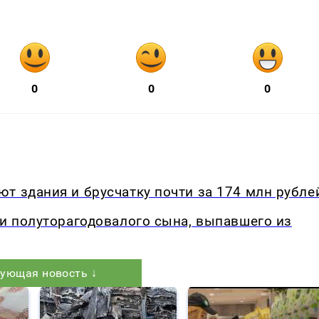
0
0
0
т здания и брусчатку почти за 174 млн рубле
ли полуторагодовалого сына, выпавшего из
ующая новость ↓