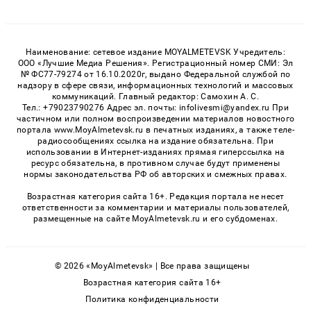
Наименование: сетевое издание MOYALMETEVSK Учредитель:
ООО «Лучшие Медиа Решения». Регистрационный номер СМИ: Эл
№ ФС77-79274 от 16.10.2020г, выдано Федеральной службой по
надзору в сфере связи, информационных технологий и массовых
коммуникаций. Главный редактор: Самохин А. С.
Тел.: +79023790276 Адрес эл. почты: infolivesmi@yandex.ru При
частичном или полном воспроизведении материалов новостного
портала www.MoyAlmetevsk.ru в печатных изданиях, а также теле-
радиосообщениях ссылка на издание обязательна. При
использовании в Интернет-изданиях прямая гиперссылка на
ресурс обязательна, в противном случае будут применены
нормы законодательства РФ об авторских и смежных правах.
Возрастная категория сайта 16+. Редакция портала не несет
ответственности за комментарии и материалы пользователей,
размещенные на сайте MoyAlmetevsk.ru и его субдоменах.
© 2026 «MoyAlmetevsk» | Все права защищены
Возрастная категория сайта 16+
Политика конфиденциальности