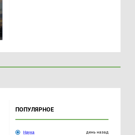
СМИ: В Химках на
полицейскую
В магазинах России
машину напали и
ажиотаж из-за этого
подожгли.
продукта: что купить?
ПОПУЛЯРНОЕ
Наука
день назад