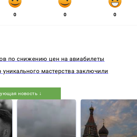
0
0
0
дов по снижению цен на авиабилеты
р уникального мастерства заключили
ующая новость ↓