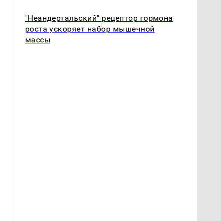
"Неандертальский" рецептор гормона
роста ускоряет набор мышечной
массы