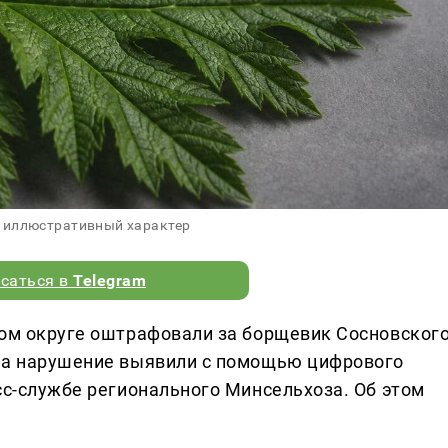
 иллюстративный характер
саться в
Telegram
ком округе оштрафовали за борщевик Сосновского
гда нарушение выявили с помощью цифрового
сс-службе регионального Минсельхоза. Об этом