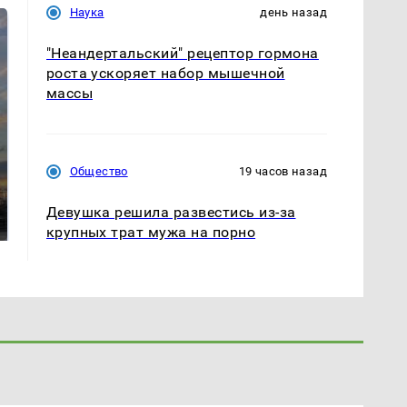
Наука
день назад
"Неандертальский" рецептор гормона
роста ускоряет набор мышечной
массы
СМИ: В Химках на
Общество
19 часов назад
полицейскую
В магазинах России
машину напали и
ажиотаж из-за этого
Девушка решила развестись из-за
подожгли.
продукта: что купить?
крупных трат мужа на порно