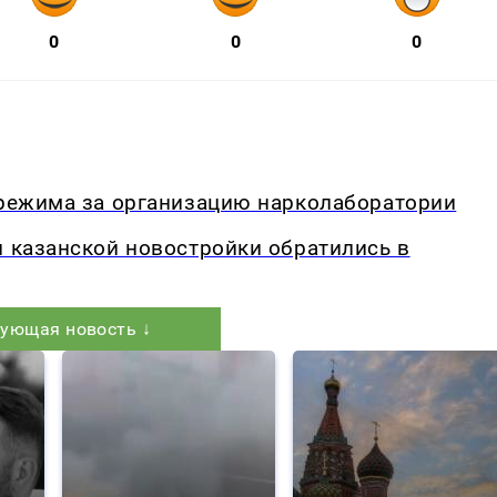
0
0
0
 режима за организацию нарколаборатории
и казанской новостройки обратились в
ующая новость ↓