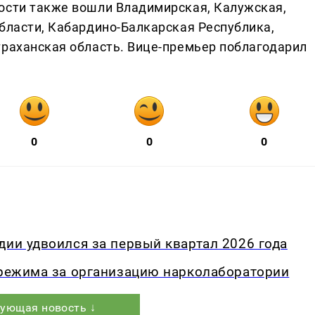
ости также вошли Владимирская, Калужская,
области, Кабардино-Балкарская Республика,
траханская область. Вице-премьер поблагодарил
0
0
0
дии удвоился за первый квартал 2026 года
 режима за организацию нарколаборатории
ующая новость ↓