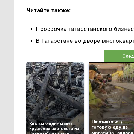
Читайте также:
Просрочка татарстанского бизне
В Татарстане во дворе многоквар
След
Не ешьте эту
Как выглядит место
готовую еду из
крушение вертолета на
магазина: список
Кавказе: смотреть