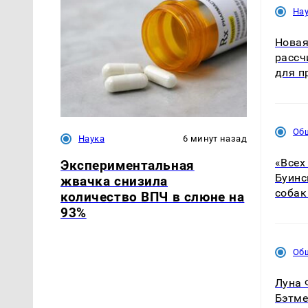
На
Нова
рассч
для п
Об
Наука
6 минут назад
«Всех
Экспериментальная
Буинс
жвачка снизила
собак
количество ВПЧ в слюне на
93%
Об
Луна 
Бэтме