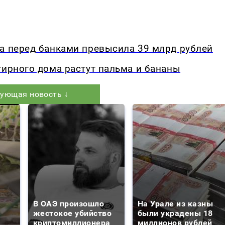
са перед банками превысила 39 млрд рублей
тирного дома растут пальма и бананы
ующая новость ↓
В ОАЭ произошло
На Урале из казны
жестокое убийство
были украдены 18
криптомиллионера
миллионов рублей