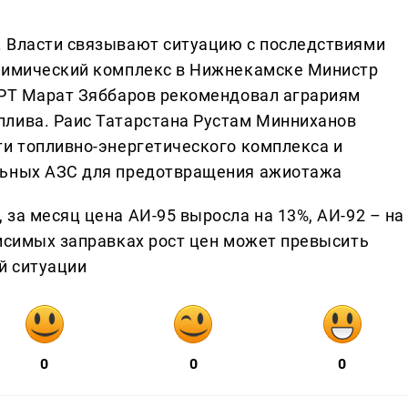
. Власти связывают ситуацию с последствиями
ехимический комплекс в Нижнекамске Министр
 РТ Марат Зяббаров рекомендовал аграриям
плива. Раис Татарстана Рустам Минниханов
ти топливно-энергетического комплекса и
льных АЗС для предотвращения ажиотажа
за месяц цена АИ-95 выросла на 13%, АИ-92 – на
висимых заправках рост цен может превысить
й ситуации
0
0
0