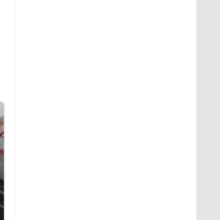
Таких событий не
Все новости по
было с 1945: чего
падению вертолета на
ждать всем нам?
Кавказе: читать здесь