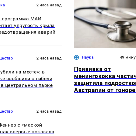
ука
2 часа назад
я программа МАИ
итает упругость крыла
редотвращения аварий
Наука
49 мину
щество
2 часа назад
Прививка от
 убили на месте»: в
менингококка части
ке сообщили о гибели
защитила подростко
 в центральном парке
Австралии от гоноре
щество
2 часа назад
Феннер с «маской
на» впервые показала