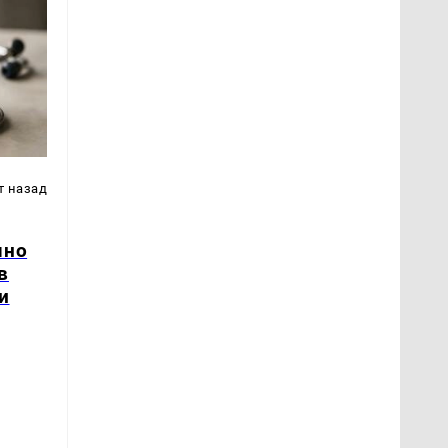
т назад
чно
в
и