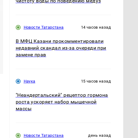
чистоту воды по поведению медуз
Новости Татарстана
14 часов назад
В МФЦ Казани прокомментировали
недавний скандал из-за очереди при
замене прав
Наука
15 часов назад
"Неандертальский" рецептор гормона
роста ускоряет набор мышечной
массы
Новости Татарстана
день назад