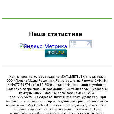
Наша статистика
Наименование: сетевое издание MOYALMETEVSK Учредитель:
ООО «Лучшие Медиа Решения». Регистрационный номер СМИ: Эл
№ ФС77-79274 от 16.10.2020г, выдано Федеральной службой по
надзору в сфере связи, информационных технологий и массовых
коммуникаций. Главный редактор: Самохин А. С.
Тел.: +79023790276 Адрес эл. почты: infolivesmi@yandex.ru При
частичном или полном воспроизведении материалов новостного
портала www.MoyAlmetevsk.ru в печатных изданиях, а также теле-
радиосообщениях ссылка на издание обязательна. При
использовании в Интернет-изданиях прямая гиперссылка на