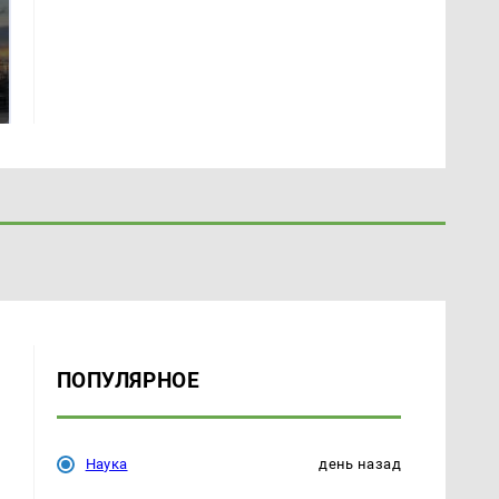
СМИ: В Химках на
полицейскую
В магазинах России
машину напали и
ажиотаж из-за этого
подожгли.
продукта: что купить?
ПОПУЛЯРНОЕ
Наука
день назад