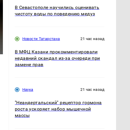
В Севастополе научились оценивать
чистоту воды по поведению медуз
Новости Татарстана
21 час назад
В МФЦ Казани прокомментировали
недавний скандал из-за очереди при
замене прав
Наука
21 час назад
"Неандертальский" рецептор гормона
роста ускоряет набор мышечной
массы