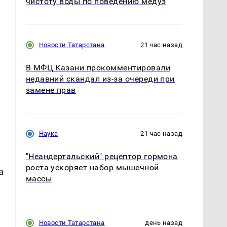
чистоту воды по поведению медуз
Новости Татарстана
21 час назад
В МФЦ Казани прокомментировали
недавний скандал из-за очереди при
замене прав
Наука
21 час назад
"Неандертальский" рецептор гормона
роста ускоряет набор мышечной
а
массы
Новости Татарстана
день назад