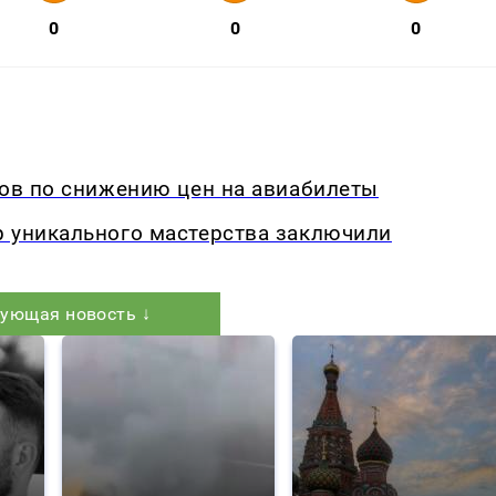
0
0
0
дов по снижению цен на авиабилеты
р уникального мастерства заключили
ующая новость ↓