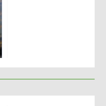
СМИ: В Химках на
полицейскую
В магазинах России
машину напали и
ажиотаж из-за этого
подожгли.
продукта: что купить?