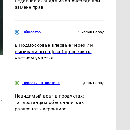
недавний скандал из-за очереди при
замене прав
Общество
9 часов назад
В Подмосковье впервые через ИИ
выписали штраф за борщевик на
частном участке
Новости Татарстана
день назад
Невидимый враг в продуктах:
С
татарстанцам объяснили, как
распознать иерсиниоз