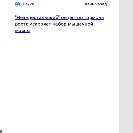
Наука
день назад
"Неандертальский" рецептор гормона
роста ускоряет набор мышечной
массы