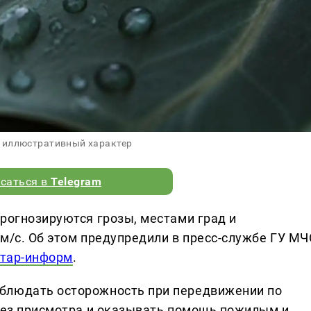
 иллюстративный характер
саться в
Telegram
прогнозируются грозы, местами град и
 м/с. Об этом предупредили в пресс-службе ГУ МЧ
тар-информ
.
блюдать осторожность при передвижении по
 без присмотра и оказывать помощь пожилым и