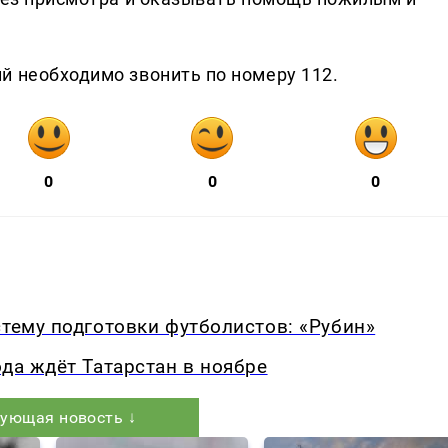
й необходимо звонить по номеру 112.
0
0
0
стему подготовки футболистов: «Рубин»
ода ждёт Татарстан в ноябре
ующая новость ↓