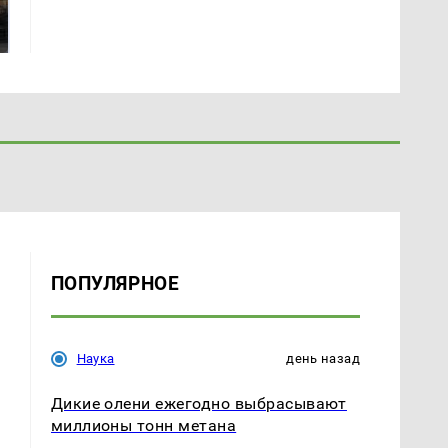
В магазинах России
машину напали и
ажиотаж из-за этого
подожгли.
продукта: что купить?
ПОПУЛЯРНОЕ
Наука
день назад
Дикие олени ежегодно выбрасывают
миллионы тонн метана