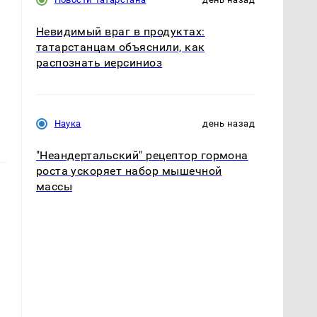
Невидимый враг в продуктах:
татарстанцам объяснили, как
распознать иерсиниоз
Наука
день назад
"Неандертальский" рецептор гормона
роста ускоряет набор мышечной
массы