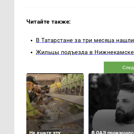
Читайте также:
В Татарстане за три месяца нашл
Жильцы подъезда в Нижнекамске о
След
Не ешьте эту
В ОАЭ произошло