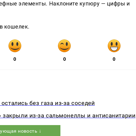
ефные элементы. Наклоните купюру — цифры и
 в кошелек.
0
0
0
стались без газа из-за соседей
ly» закрыли из-за сальмонеллы и антисанитарии
ующая новость ↓