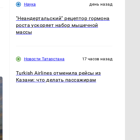
Наука
день назад
"Неандертальский" рецептор гормона
роста ускоряет набор мышечной
массы
Новости Татарстана
17 часов назад
Turkish Airlines отменила рейсы из
Казани: что делать пассажирам
СМИ: В Химках на
полицейскую