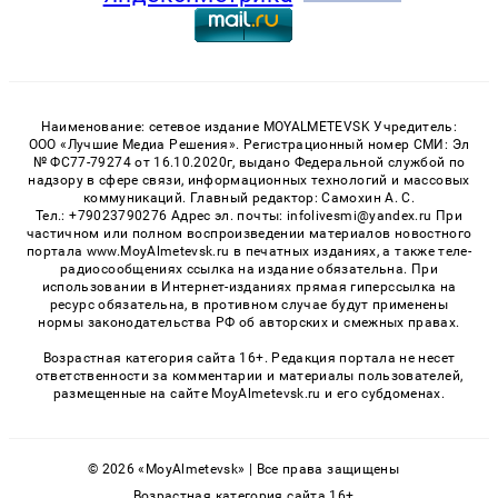
Наименование: сетевое издание MOYALMETEVSK Учредитель:
ООО «Лучшие Медиа Решения». Регистрационный номер СМИ: Эл
№ ФС77-79274 от 16.10.2020г, выдано Федеральной службой по
надзору в сфере связи, информационных технологий и массовых
коммуникаций. Главный редактор: Самохин А. С.
Тел.: +79023790276 Адрес эл. почты: infolivesmi@yandex.ru При
частичном или полном воспроизведении материалов новостного
портала www.MoyAlmetevsk.ru в печатных изданиях, а также теле-
радиосообщениях ссылка на издание обязательна. При
использовании в Интернет-изданиях прямая гиперссылка на
ресурс обязательна, в противном случае будут применены
нормы законодательства РФ об авторских и смежных правах.
Возрастная категория сайта 16+. Редакция портала не несет
ответственности за комментарии и материалы пользователей,
размещенные на сайте MoyAlmetevsk.ru и его субдоменах.
© 2026 «MoyAlmetevsk» | Все права защищены
Возрастная категория сайта 16+