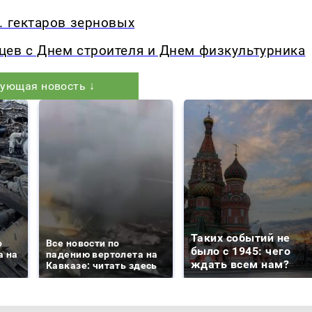
. гектаров зерновых
цев с Днем строителя и Днем физкультурника
ующая новость ↓
Таких событий не
о
Все новости по
было с 1945: чего
а на
падению вертолета на
ждать всем нам?
Кавказе: читать здесь