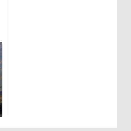
СМИ: В Химках на
полицейскую
В магазинах России
машину напали и
ажиотаж из-за этого
подожгли.
продукта: что купить?