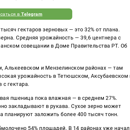
саться в
Telegram
тысяч гектаров зерновых — это 32% от плана.
ерна. Средняя урожайность — 39,6 центнера с
канском совещании в Доме Правительства РТ. Об
м, Алькеевском и Мензелинском районах — там
ысокая урожайность в Тетюшском, Аксубаевском 
 с гектара.
овая пшеница пока влажная — в среднем 27%.
рно закладывают в рукава. Сухое зерно может
ава планируют заложить более 400 тысяч тонн.
молочено 54% площадей. В 14 районах уже начал