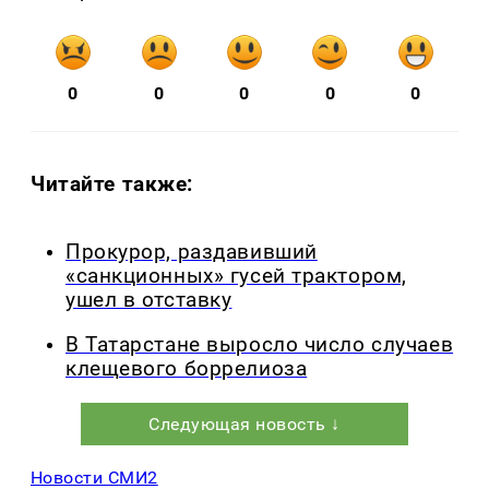
0
0
0
0
0
Читайте также:
Прокурор, раздавивший
«санкционных» гусей трактором,
ушел в отставку
В Татарстане выросло число случаев
клещевого боррелиоза
Следующая новость ↓
Новости СМИ2