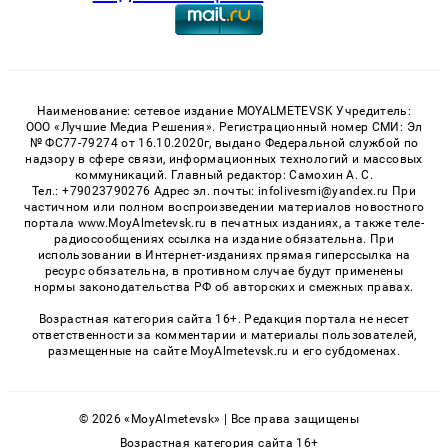
Наименование: сетевое издание MOYALMETEVSK Учредитель:
ООО «Лучшие Медиа Решения». Регистрационный номер СМИ: Эл
№ ФС77-79274 от 16.10.2020г, выдано Федеральной службой по
надзору в сфере связи, информационных технологий и массовых
коммуникаций. Главный редактор: Самохин А. С.
Тел.: +79023790276 Адрес эл. почты: infolivesmi@yandex.ru При
частичном или полном воспроизведении материалов новостного
портала www.MoyAlmetevsk.ru в печатных изданиях, а также теле-
радиосообщениях ссылка на издание обязательна. При
использовании в Интернет-изданиях прямая гиперссылка на
ресурс обязательна, в противном случае будут применены
нормы законодательства РФ об авторских и смежных правах.
Возрастная категория сайта 16+. Редакция портала не несет
ответственности за комментарии и материалы пользователей,
размещенные на сайте MoyAlmetevsk.ru и его субдоменах.
© 2026 «MoyAlmetevsk» | Все права защищены
Возрастная категория сайта 16+