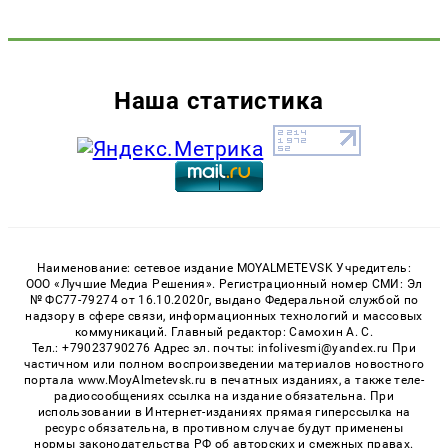
Наша статистика
Наименование: сетевое издание MOYALMETEVSK Учредитель:
ООО «Лучшие Медиа Решения». Регистрационный номер СМИ: Эл
№ ФС77-79274 от 16.10.2020г, выдано Федеральной службой по
надзору в сфере связи, информационных технологий и массовых
коммуникаций. Главный редактор: Самохин А. С.
Тел.: +79023790276 Адрес эл. почты: infolivesmi@yandex.ru При
частичном или полном воспроизведении материалов новостного
портала www.MoyAlmetevsk.ru в печатных изданиях, а также теле-
радиосообщениях ссылка на издание обязательна. При
использовании в Интернет-изданиях прямая гиперссылка на
ресурс обязательна, в противном случае будут применены
нормы законодательства РФ об авторских и смежных правах.