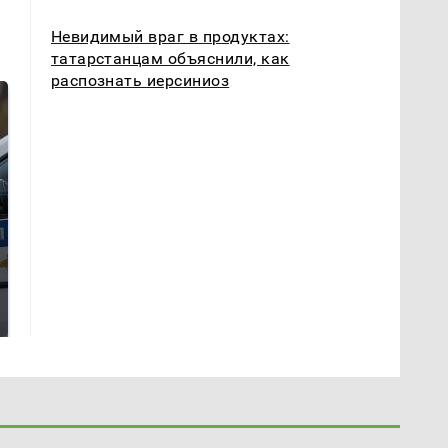
Невидимый враг в продуктах:
татарстанцам объяснили, как
распознать иерсиниоз
В ОАЭ произошло
Где будет встреча
жестокое убийство
президентов США и
криптомиллионера
России: Европа?