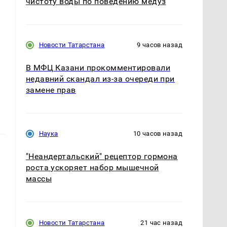
чистоту воды по поведению медуз
м
Новости Татарстана
9 часов назад
В МФЦ Казани прокомментировали
недавний скандал из-за очереди при
замене прав
Наука
10 часов назад
"Неандертальский" рецептор гормона
роста ускоряет набор мышечной
массы
Новости Татарстана
21 час назад