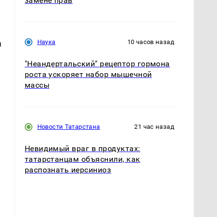
замене прав
Наука
10 часов назад
а
"Неандертальский" рецептор гормона
роста ускоряет набор мышечной
массы
Новости Татарстана
21 час назад
Невидимый враг в продуктах:
татарстанцам объяснили, как
распознать иерсиниоз