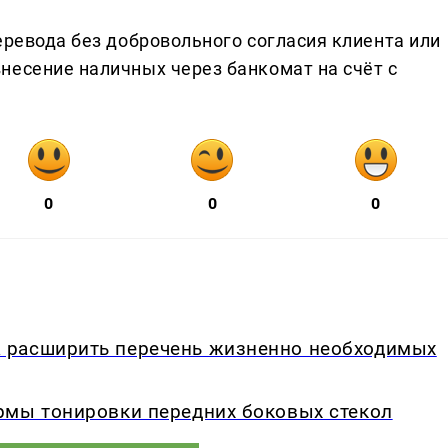
еревода без добровольного согласия клиента или
несение наличных через банкомат на счёт с
0
0
0
 расширить перечень жизненно необходимых
рмы тонировки передних боковых стекол