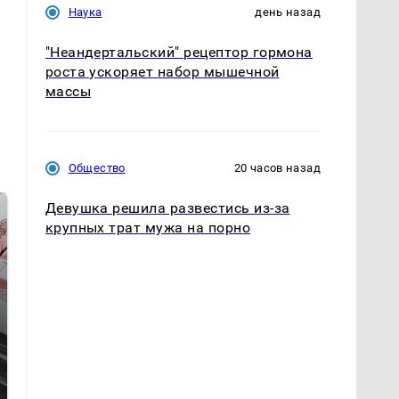
Наука
день назад
"Неандертальский" рецептор гормона
роста ускоряет набор мышечной
массы
Общество
20 часов назад
Девушка решила развестись из-за
крупных трат мужа на порно
Не ешьте эту
Как выглядит место
готовую еду из
крушение вертолета на