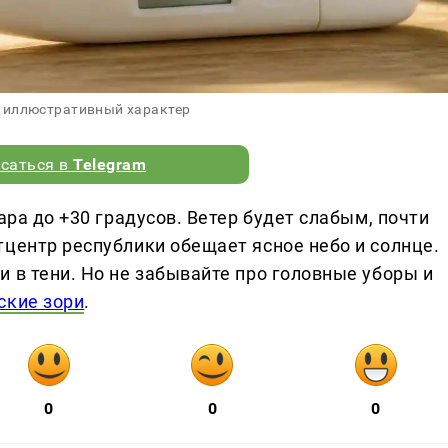
 иллюстративный характер
саться в
Telegram
ара до +30 градусов. Ветер будет слабым, почти
тцентр республики обещает ясное небо и солнце.
 в тени. Но не забывайте про головные уборы и
кие зори
.
0
0
0