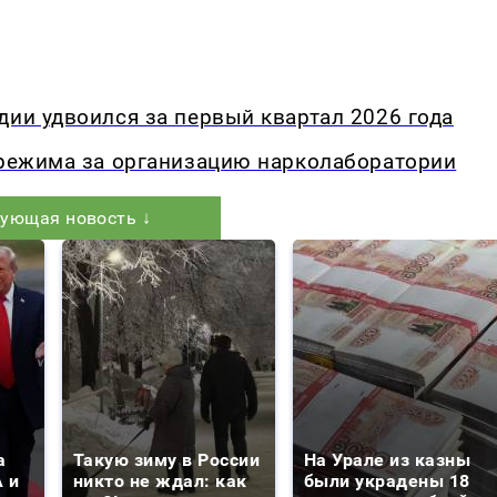
дии удвоился за первый квартал 2026 года
 режима за организацию нарколаборатории
ующая новость ↓
а
Такую зиму в России
На Урале из казны
 и
никто не ждал: как
были украдены 18