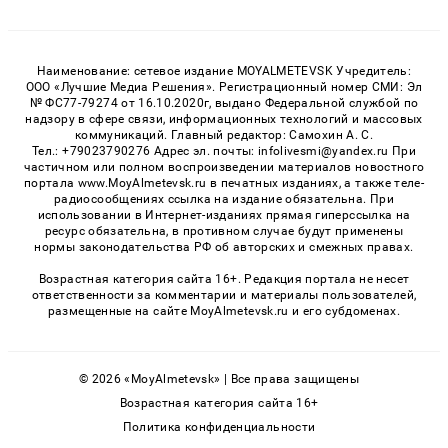
Наименование: сетевое издание MOYALMETEVSK Учредитель:
ООО «Лучшие Медиа Решения». Регистрационный номер СМИ: Эл
№ ФС77-79274 от 16.10.2020г, выдано Федеральной службой по
надзору в сфере связи, информационных технологий и массовых
коммуникаций. Главный редактор: Самохин А. С.
Тел.: +79023790276 Адрес эл. почты: infolivesmi@yandex.ru При
частичном или полном воспроизведении материалов новостного
портала www.MoyAlmetevsk.ru в печатных изданиях, а также теле-
радиосообщениях ссылка на издание обязательна. При
использовании в Интернет-изданиях прямая гиперссылка на
ресурс обязательна, в противном случае будут применены
нормы законодательства РФ об авторских и смежных правах.
Возрастная категория сайта 16+. Редакция портала не несет
ответственности за комментарии и материалы пользователей,
размещенные на сайте MoyAlmetevsk.ru и его субдоменах.
© 2026 «MoyAlmetevsk» | Все права защищены
Возрастная категория сайта 16+
Политика конфиденциальности