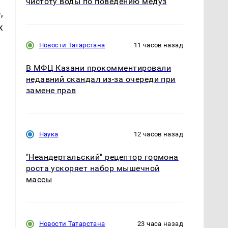
чистоту воды по поведению медуз
,
к
Новости Татарстана
11 часов назад
В МФЦ Казани прокомментировали
недавний скандал из-за очереди при
замене прав
Наука
12 часов назад
"Неандертальский" рецептор гормона
роста ускоряет набор мышечной
массы
Новости Татарстана
23 часа назад