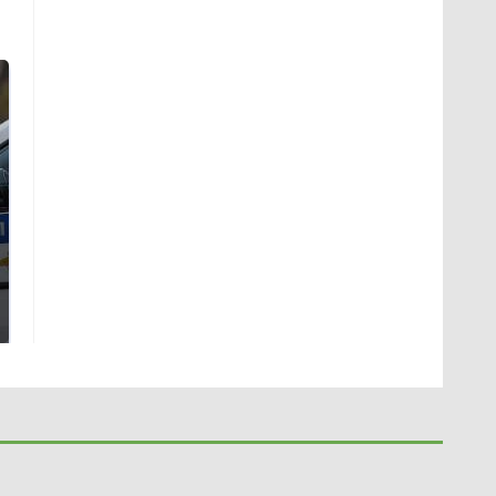
Где будет встреча
На Урале из казны
президентов США и
были украдены 18
России: Европа?
миллионов рублей