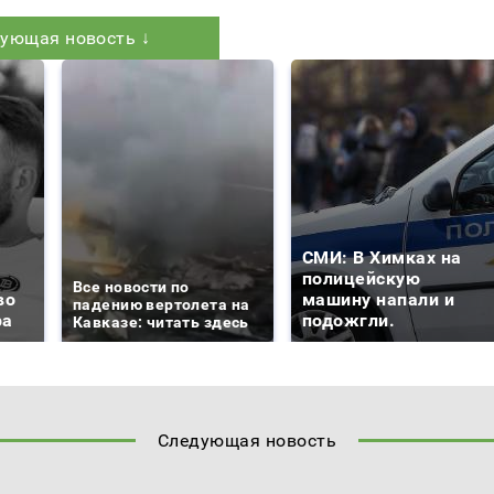
ующая новость ↓
СМИ: В Химках на
полицейскую
Все новости по
во
машину напали и
падению вертолета на
ра
подожгли.
Кавказе: читать здесь
Следующая новость