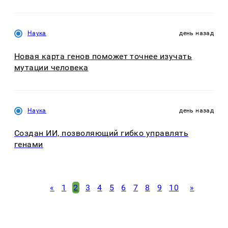
Наука
день назад
Новая карта генов поможет точнее изучать
мутации человека
Наука
день назад
Создан ИИ, позволяющий гибко управлять
генами
«
1
2
3
4
5
6
7
8
9
10
»