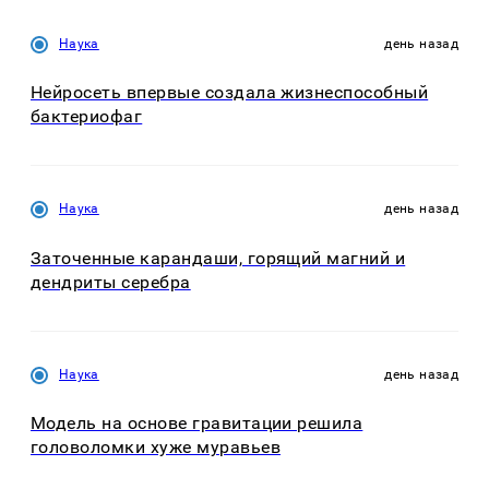
Наука
день назад
Нейросеть впервые создала жизнеспособный
бактериофаг
Наука
день назад
Заточенные карандаши, горящий магний и
дендриты серебра
Наука
день назад
Модель на основе гравитации решила
головоломки хуже муравьев