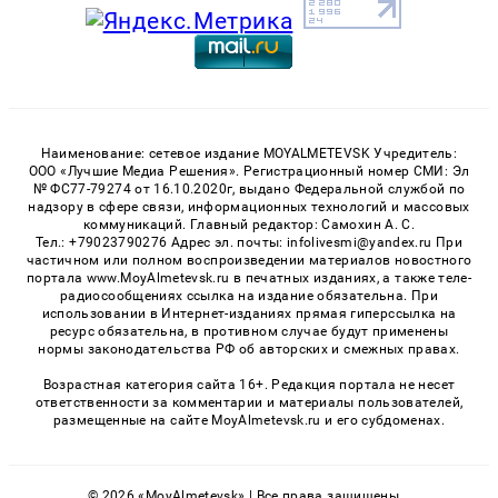
Наименование: сетевое издание MOYALMETEVSK Учредитель:
ООО «Лучшие Медиа Решения». Регистрационный номер СМИ: Эл
№ ФС77-79274 от 16.10.2020г, выдано Федеральной службой по
надзору в сфере связи, информационных технологий и массовых
коммуникаций. Главный редактор: Самохин А. С.
Тел.: +79023790276 Адрес эл. почты: infolivesmi@yandex.ru При
частичном или полном воспроизведении материалов новостного
портала www.MoyAlmetevsk.ru в печатных изданиях, а также теле-
радиосообщениях ссылка на издание обязательна. При
использовании в Интернет-изданиях прямая гиперссылка на
ресурс обязательна, в противном случае будут применены
нормы законодательства РФ об авторских и смежных правах.
Возрастная категория сайта 16+. Редакция портала не несет
ответственности за комментарии и материалы пользователей,
размещенные на сайте MoyAlmetevsk.ru и его субдоменах.
© 2026 «MoyAlmetevsk» | Все права защищены