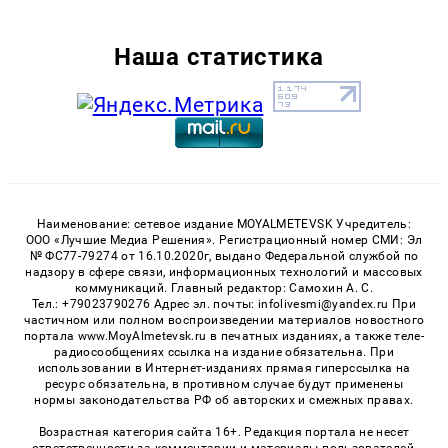
Наша статистика
Наименование: сетевое издание MOYALMETEVSK Учредитель:
ООО «Лучшие Медиа Решения». Регистрационный номер СМИ: Эл
№ ФС77-79274 от 16.10.2020г, выдано Федеральной службой по
надзору в сфере связи, информационных технологий и массовых
коммуникаций. Главный редактор: Самохин А. С.
Тел.: +79023790276 Адрес эл. почты: infolivesmi@yandex.ru При
частичном или полном воспроизведении материалов новостного
портала www.MoyAlmetevsk.ru в печатных изданиях, а также теле-
радиосообщениях ссылка на издание обязательна. При
использовании в Интернет-изданиях прямая гиперссылка на
ресурс обязательна, в противном случае будут применены
нормы законодательства РФ об авторских и смежных правах.
Возрастная категория сайта 16+. Редакция портала не несет
ответственности за комментарии и материалы пользователей,