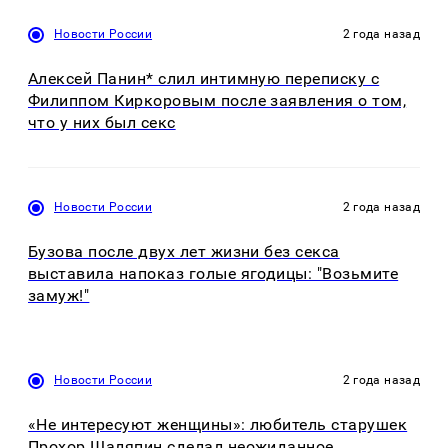
Новости России
2 года назад
Алексей Панин* слил интимную переписку с
Филиппом Киркоровым после заявления о том,
что у них был секс
Новости России
2 года назад
Бузова после двух лет жизни без секса
выставила напоказ голые ягодицы: "Возьмите
замуж!"
Новости России
2 года назад
«Не интересуют женщины»: любитель старушек
Прохор Шаляпин сделал неожиданное