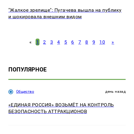
"Жалкое зрелище": Пугачева вышла на публику
и шокировала внешним видом
«
1
2
3
4
5
6
7
8
9
10
»
ПОПУЛЯРНОЕ
Общество
день назад
«ЕДИНАЯ РОССИЯ» ВОЗЬМЁТ НА КОНТРОЛЬ
БЕЗОПАСНОСТЬ АТТРАКЦИОНОВ