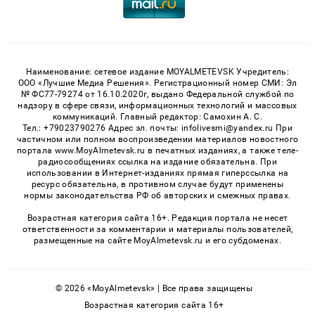
Наименование: сетевое издание MOYALMETEVSK Учредитель:
ООО «Лучшие Медиа Решения». Регистрационный номер СМИ: Эл
№ ФС77-79274 от 16.10.2020г, выдано Федеральной службой по
надзору в сфере связи, информационных технологий и массовых
коммуникаций. Главный редактор: Самохин А. С.
Тел.: +79023790276 Адрес эл. почты: infolivesmi@yandex.ru При
частичном или полном воспроизведении материалов новостного
портала www.MoyAlmetevsk.ru в печатных изданиях, а также теле-
радиосообщениях ссылка на издание обязательна. При
использовании в Интернет-изданиях прямая гиперссылка на
ресурс обязательна, в противном случае будут применены
нормы законодательства РФ об авторских и смежных правах.
Возрастная категория сайта 16+. Редакция портала не несет
ответственности за комментарии и материалы пользователей,
размещенные на сайте MoyAlmetevsk.ru и его субдоменах.
© 2026 «MoyAlmetevsk» | Все права защищены
Возрастная категория сайта 16+