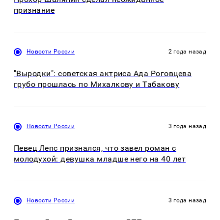
признание
Новости России
2 года назад
"Выродки": советская актриса Ада Роговцева
грубо прошлась по Михалкову и Табакову
Новости России
3 года назад
Певец Лепс признался, что завел роман с
молодухой: девушка младше него на 40 лет
Новости России
3 года назад