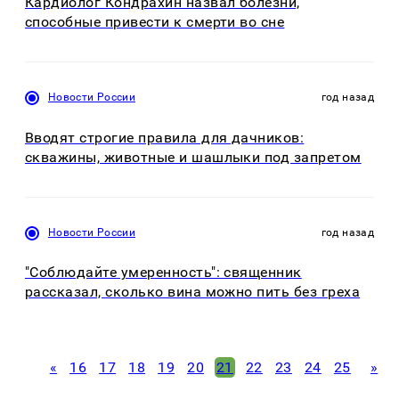
Кардиолог Кондрахин назвал болезни,
способные привести к смерти во сне
Новости России
год назад
Вводят строгие правила для дачников:
скважины, животные и шашлыки под запретом
Новости России
год назад
"Соблюдайте умеренность": священник
рассказал, сколько вина можно пить без греха
«
16
17
18
19
20
21
22
23
24
25
»