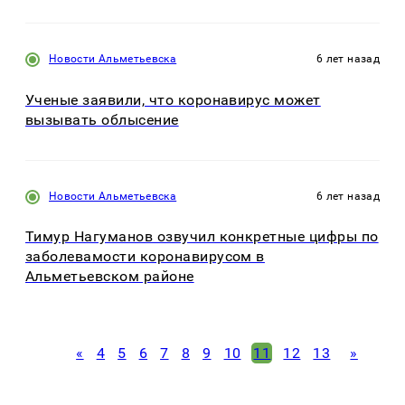
Новости Альметьевска
6 лет назад
Ученые заявили, что коронавирус может
вызывать облысение
Новости Альметьевска
6 лет назад
Тимур Нагуманов озвучил конкретные цифры по
заболевамости коронавирусом в
Альметьевском районе
«
4
5
6
7
8
9
10
11
12
13
»